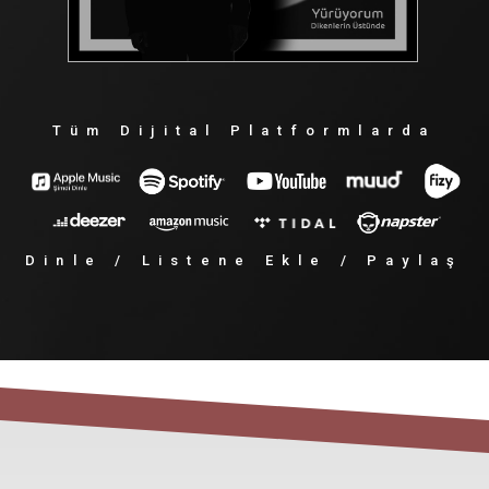
T
ü
m
D
i
j
i
t
a
l
P
l
a
t
f
o
r
m
l
a
r
d
a
D
i
n
l
e
/
L
i
s
t
e
n
e
E
k
l
e
/
P
a
y
l
a
ş