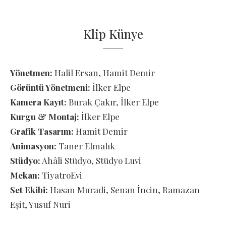
Klip Künye
Yönetmen:
Halil Ersan, Hamit Demir
Görüntü Yönetmeni:
İlker Elpe
Kamera Kayıt:
Burak Çakır, İlker Elpe
Kurgu & Montaj:
İlker Elpe
Grafik Tasarım:
Hamit Demir
Animasyon:
Taner Elmalık
Stüdyo:
Ahâli Stüdyo, Stüdyo Luvi
Mekan:
TiyatroEvi
Set Ekibi:
Hasan Muradi, Senan İncin, Ramazan
Eşit, Yusuf Nuri