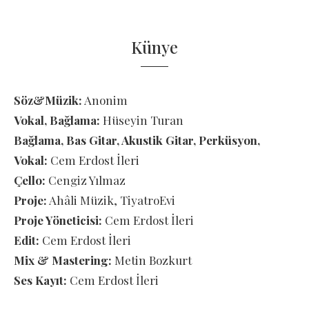
Künye
Söz&Müzik:
Anonim
Vokal, Bağlama:
Hüseyin Turan
Bağlama, Bas Gitar, Akustik Gitar, Perküsyon,
Vokal:
Cem Erdost İleri
Çello:
Cengiz Yılmaz
Proje:
Ahâli Müzik, TiyatroEvi
Proje Yöneticisi:
Cem Erdost İleri
Edit:
Cem Erdost İleri
Mix & Mastering:
Metin Bozkurt
Ses Kayıt:
Cem Erdost İleri