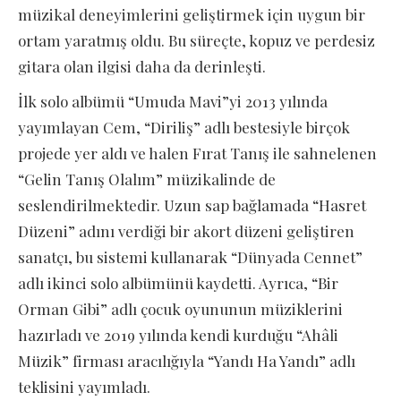
müzikal deneyimlerini geliştirmek için uygun bir
ortam yaratmış oldu. Bu süreçte, kopuz ve perdesiz
gitara olan ilgisi daha da derinleşti.
İlk solo albümü “Umuda Mavi”yi 2013 yılında
yayımlayan Cem, “Diriliş” adlı bestesiyle birçok
projede yer aldı ve halen Fırat Tanış ile sahnelenen
“Gelin Tanış Olalım” müzikalinde de
seslendirilmektedir. Uzun sap bağlamada “Hasret
Düzeni” adını verdiği bir akort düzeni geliştiren
sanatçı, bu sistemi kullanarak “Dünyada Cennet”
adlı ikinci solo albümünü kaydetti. Ayrıca, “Bir
Orman Gibi” adlı çocuk oyununun müziklerini
hazırladı ve 2019 yılında kendi kurduğu “Ahâli
Müzik” firması aracılığıyla “Yandı Ha Yandı” adlı
teklisini yayımladı.