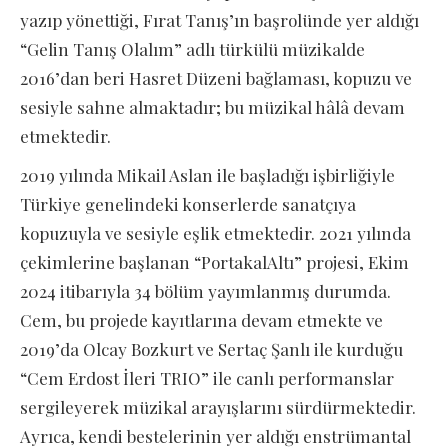
yazıp yönettiği, Fırat Tanış’ın başrolünde yer aldığı
“Gelin Tanış Olalım” adlı türkülü müzikalde
2016’dan beri Hasret Düzeni bağlaması, kopuzu ve
sesiyle sahne almaktadır; bu müzikal hâlâ devam
etmektedir.
2019 yılında Mikail Aslan ile başladığı işbirliğiyle
Türkiye genelindeki konserlerde sanatçıya
kopuzuyla ve sesiyle eşlik etmektedir. 2021 yılında
çekimlerine başlanan “PortakalAltı” projesi, Ekim
2024 itibarıyla 34 bölüm yayımlanmış durumda.
Cem, bu projede kayıtlarına devam etmekte ve
2019’da Olcay Bozkurt ve Sertaç Şanlı ile kurduğu
“Cem Erdost İleri TRIO” ile canlı performanslar
sergileyerek müzikal arayışlarını sürdürmektedir.
Ayrıca, kendi bestelerinin yer aldığı enstrümantal